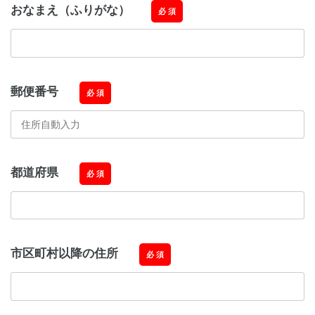
おなまえ（ふりがな）
必 須
郵便番号
必 須
都道府県
必 須
市区町村以降の住所
必 須