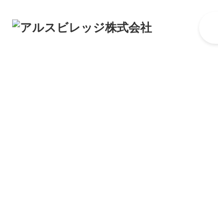
コ
ナ
ン
ビ
テ
ゲ
ン
ー
ツ
シ
へ
ョ
ス
ン
キ
に
ッ
移
プ
動